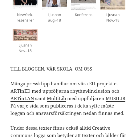
NewYork-
Ljusnan
Konferens
Ljusnan
resenärer
aug.-18
Nov.-18
Ljusnan
Nov.-18
TILL
BLOGGEN
,
VÅR SKOLA
,
OM OSS
Många pressklipp handlar om våra EU-projekt e-
ARTinED
med uppföljarna
rhythm4inclusion
och
ARTinLAN
samt
MultiLib
med uppföljaren
MUSILIB
.
På varje sida som publiceras i detta syfte måste
loggan och ansvarsförsäkringen nedan finnas med.
Under dessa texter finns också alltid Creative
Commons logga som betyder att texter och bilder får