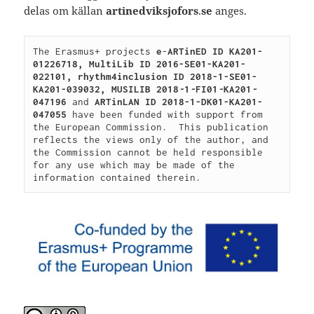
delas om källan
artinedviksjofors
.
se
anges.
The Erasmus+ projects 
e
-
ARTinED
 ID KA201-
01226718, MultiLib ID 2016-SE01-KA201-
022101, 
rhythm4inclusion ID 2018-1-SE01-
KA201-039032, MUSILIB 2018
-
1
-
FI01
-
KA201
-
047196
 and 
ARTinLAN
ID
2018-1-DK01-KA201-
047055 
have been funded with support from 
the European Commission.  This publication 
reflects the views only of the author, and 
the Commission cannot be held responsible 
for any use which may be made of the 
information contained therein.