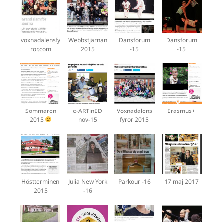
voxnadalensfy
Webbstjärnan
Dansforum
Dansforum
ror.com
2015
-15
-15
Sommaren
e-ARTinED
Voxnadalens
Erasmus+
2015
nov-15
fyror 2015
Höstterminen
Julia New York
Parkour -16
17 maj 2017
2015
-16