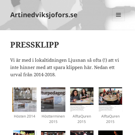
Artinedviksjofors.se
MENY
OCH
WIDGETS
PRESSKLIPP
Vi är med i lokaltidningen Ljusnan så ofta (!) att vi
inte hinner med att spara klippen här. Nedan ett
urval från 2014-2018.
Hösten 2014
Höstterminen
AlftaQuren
AlftaQuren
2015
2015
2015