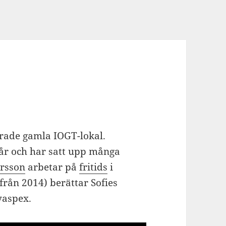
verade gamla IOGT-lokal.
l år och har satt upp många
rsson
arbetar på
fritids
i
(från 2014) berättar Sofies
yaspex.