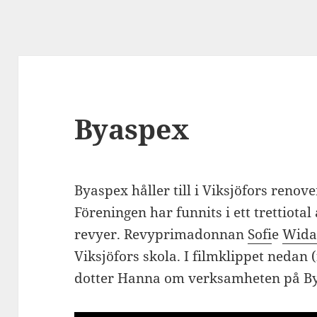
Byaspex
Byaspex håller till i Viksjöfors reno
Föreningen har funnits i ett trettiota
revyer. Revyprimadonnan
Sofi
e
Wida
Viksjöfors skola. I filmklippet nedan 
dotter Hanna om verksamheten på B