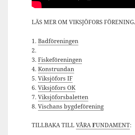
LÄS MER OM VIKSJÖFORS FÖRENING
1.
Badföreningen
2.
3.
Fiskeföreningen
4.
Konstrundan
5.
Viksjöfors IF
6.
Viksjöfors OK
7.
Viksjöforsbaletten
8.
Vischans bygdeförening
TILLBAKA TILL
VÅRA
F
UNDAMENT
: