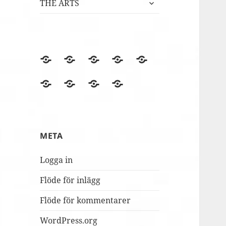
expandera
THE ARTS
undermeny
BLOGGEN
Film
Finska
Fredagsmys
Fridays
files
Erasmus+NA
med
for
Lördagskul
OVANÅKERS
r4i
Utvärderingsträdet
berömmer
FolkUngar
Future
i
SKOLOR
Final
MUSILIB!
skolbacken
Conference
Day
META
2
Logga in
Flöde för inlägg
Flöde för kommentarer
WordPress.org