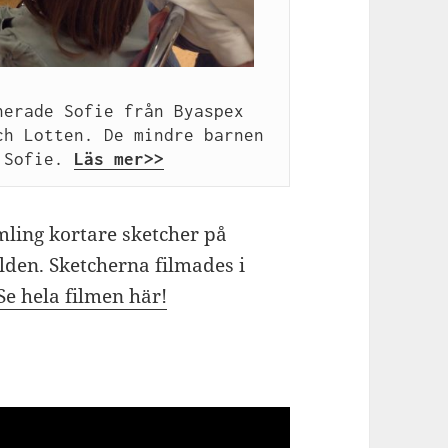
erade Sofie från Byaspex 
h Lotten. De mindre barnen 
 Sofie. 
Läs mer>>
amling kortare sketcher på
lden. Sketcherna filmades i
Se hela filmen här!