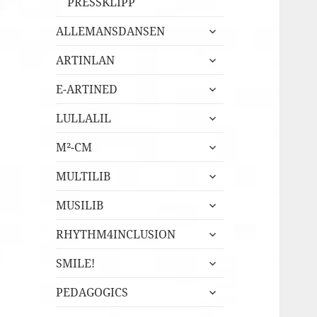
PRESSKLIPP
expandera
ALLEMANSDANSEN
undermeny
expandera
ARTINLAN
undermeny
expandera
E-ARTINED
undermeny
expandera
LULLALIL
undermeny
expandera
M²-CM
undermeny
expandera
MULTILIB
undermeny
expandera
MUSILIB
undermeny
expandera
RHYTHM4INCLUSION
undermeny
expandera
SMILE!
undermeny
expandera
PEDAGOGICS
undermeny