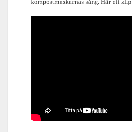
kompostmaskarnas sång. Här ett klipp