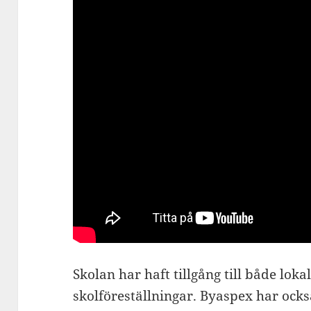
Skolan har haft tillgång till både lok
skolföreställningar. Byaspex har ocks