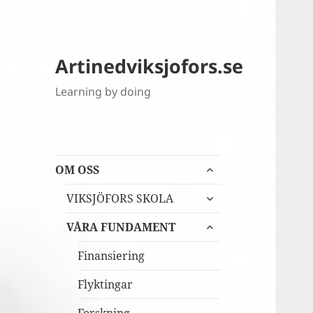
Artinedviksjofors.se
Learning by doing
expandera
OM OSS
undermeny
expandera
VIKSJÖFORS SKOLA
undermeny
expandera
VÅRA FUNDAMENT
undermeny
Finansiering
Flyktingar