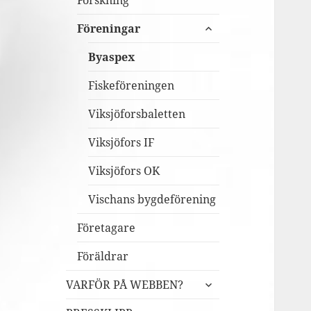
Forskning
expandera
Föreningar
undermeny
Byaspex
Fiskeföreningen
Viksjöforsbaletten
Viksjöfors IF
Viksjöfors OK
Vischans bygdeförening
Företagare
Föräldrar
expandera
VARFÖR PÅ WEBBEN?
undermeny