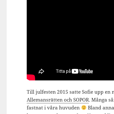
Till julfesten 2015 satte Sofie upp en
Allemansrätten och SOPOR
. Många så
fastnat i våra huvuden
Bland anna