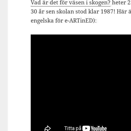
Vad är det för väsen i skogen?
heter 2
30 år sen skolan stod klar 1987! Här ä
engelska för e-ARTinED):