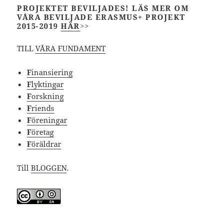
PROJEKTET BEVILJADES! LÄS MER OM
VÅRA BEVILJADE ERASMUS+ PROJEKT
2015-2019
HÄR
>>
TILL
VÅRA FUNDAMENT
F
inansiering
F
lyktingar
F
orskning
F
riends
F
öreningar
F
öretag
F
öräldrar
Till
BLOGGEN
.