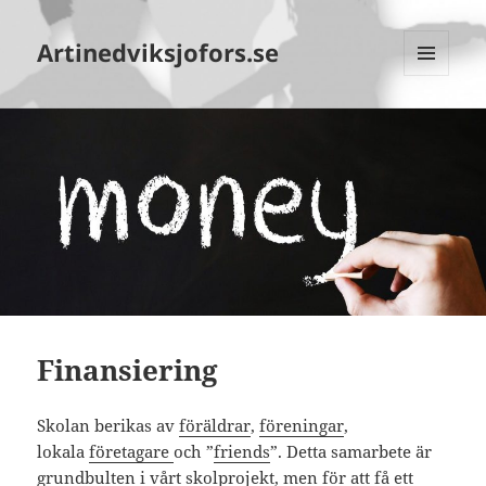
Artinedviksjofors.se
MENY
OCH
WIDGETS
Finansiering
Skolan berikas av
förä
ldrar
,
föreningar
,
lokala
företagare
och ”
friends
”. Detta samarbete är
grundbulten i vårt skolprojekt, men för att få ett