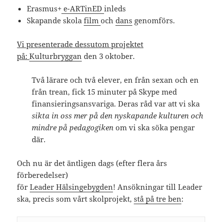
Erasmus+
e-ARTinED
inleds
Skapande skola
film
och
dans
genomförs.
Vi presenterade dessutom projektet
på:
Kulturbryggan
den 3 oktober.
Två lärare och två elever, en från sexan och en
från trean, fick 15 minuter på Skype med
finansieringsansvariga. Deras råd var att vi ska
sikta in oss mer på den nyskapande kulturen och
mindre på pedagogiken
om vi ska söka pengar
där.
Och nu är det äntligen dags (efter flera års
förberedelser)
för
Leader Hälsingebygden
!
Ansökningar till Leader
ska, precis som vårt skolprojekt,
stå på tre ben
: