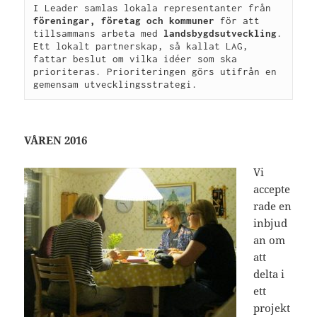
I Leader samlas lokala representanter från 
föreningar, företag och kommuner
 för att 
tillsammans arbeta med 
landsbygdsutveckling
. 
Ett lokalt partnerskap, så kallat LAG, 
fattar beslut om vilka idéer som ska 
prioriteras. Prioriteringen görs utifrån en 
gemensam utvecklingsstrategi.
VÅREN 2016
Vi
accepte
rade en
inbjud
an om
att
delta i
ett
projekt