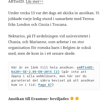
ARTinED.
Läs mer>>
Under vecka 13 var det dags att skicka in ansökan. Vi
jobbade varje ledig stund i samarbete med Teresa
från London och Cinzia i Toscana.
Nektarios, på IT-avdelningen vid universitetet i
Chania, och Marianne, som arbetar i en stor
organisation för romska barn i Belgien är också
med, men de kom in i ett senare skede.
Här är en länk till hela ansökan: 
eARTinED-
KA201-SE-2.05-EN-2015 (2)
(går inte att 
öppna i alla webbläsare, men här ser du 
garanterat det säkra beviset på att ansökan 
kom in i tid: 
Pag
e 67
)
Ansökan till Erasmus+ beviljades