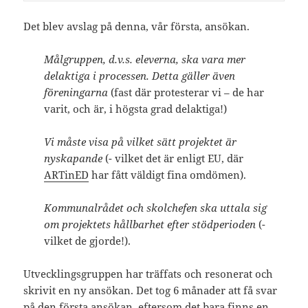
Det blev avslag på denna, vår första, ansökan.
Målgruppen, d.v.s. eleverna, ska vara mer
delaktiga i processen. Detta gäller även
föreningarna
(fast där protesterar vi – de har
varit, och är, i högsta grad delaktiga!)
Vi måste visa på vilket sätt projektet är
nyskapande
(- vilket det är enligt EU, där
ARTinED
har fått väldigt fina omdömen).
Kommunalrådet och skolchefen ska uttala sig
om projektets hållbarhet efter stödperioden
(-
vilket de gjorde!).
Utvecklingsgruppen har träffats och resonerat och
skrivit en ny ansökan. Det tog 6 månader att få svar
på den första ansökan, eftersom det bara finns en