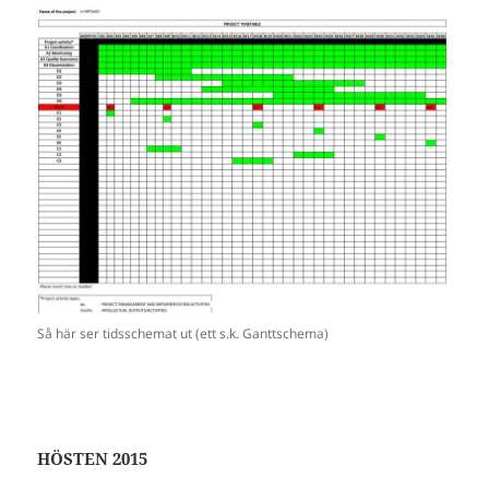
Så här ser tidsschemat ut (ett s.k. Ganttschema)
HÖSTEN 2015