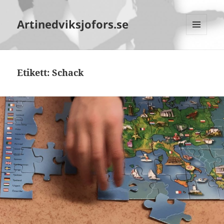
Artinedviksjofors.se
MENY
OCH
WIDGETS
Etikett:
Schack