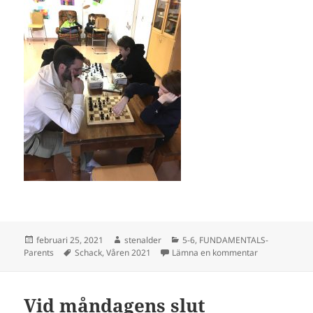
Postat
Författare
Kategorier
februari 25, 2021
stenalder
5-6
,
FUNDAMENTALS-
Taggar
till När papp
Parents
Schack
,
Våren 2021
Lämna en kommentar
Vid måndagens slut