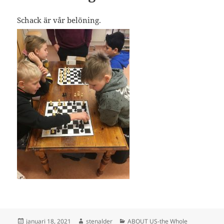
Schack är vår belöning.
Postat
Författare
Kategorier
januari 18, 2021
stenalder
ABOUT US-the Whole