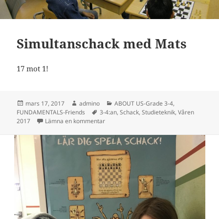
Simultanschack med Mats
17 mot 1!
Postat
Författare
Kategorier
mars 17, 2017
admino
ABOUT US-Grade 3-4
,
Taggar
FUNDAMENTALS-Friends
3-4:an
,
Schack
,
Studieteknik
,
Våren
till Simultanschack med Mats
2017
Lämna en kommentar