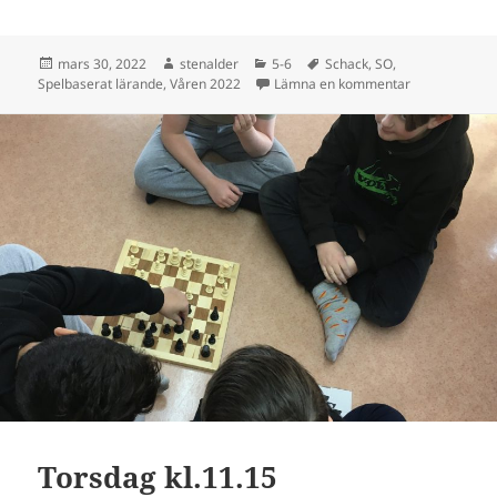
Postat
Författare
Kategorier
Taggar
mars 30, 2022
stenalder
5-6
Schack
,
SO
,
till Belöning 
Spelbaserat lärande
,
Våren 2022
Lämna en kommentar
Torsdag kl.11.15