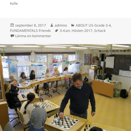
Kalle
Postat
Författare
Kategorier
september 8, 2017
admino
ABOUT US-Grade 3-4
,
Taggar
FUNDAMENTALS-Friends
3-4:an
,
Hösten 2017
,
Schack
till Två ”skolmorfar” som spelar schack med oss!
Lämna en kommentar