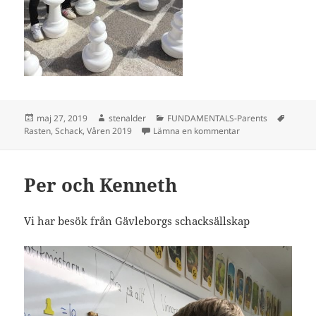
Postat
Författare
Kategorier
Taggar
maj 27, 2019
stenalder
FUNDAMENTALS-Parents
till Schack-morfar
Rasten
,
Schack
,
Våren 2019
Lämna en kommentar
Per och Kenneth
Vi har besök från Gävleborgs schacksällskap