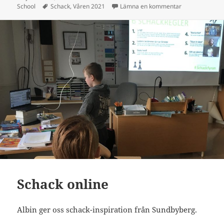
Taggar
till Vid måndag
School
Schack
,
Våren 2021
Lämna en kommentar
Schack online
Albin ger oss schack-inspiration från Sundbyberg.