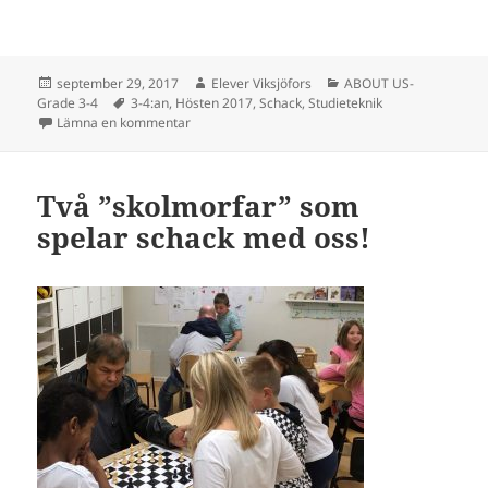
Postat
Författare
Kategorier
september 29, 2017
Elever Viksjöfors
ABOUT US-
Taggar
Grade 3-4
3-4:an
,
Hösten 2017
,
Schack
,
Studieteknik
till Per och Kenneth
Lämna en kommentar
Två ”skolmorfar” som
spelar schack med oss!