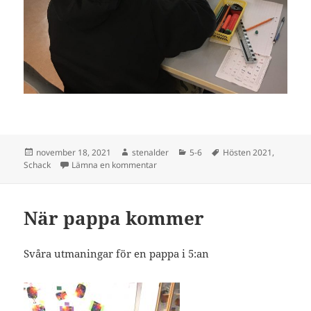
Postat
Författare
Kategorier
Taggar
november 18, 2021
stenalder
5-6
Hösten 2021
,
till Torsdag kl.11.15
Schack
Lämna en kommentar
När pappa kommer
Svåra utmaningar för en pappa i 5:an