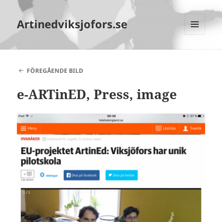
Artinedviksjofors.se
MENY
OCH
WIDGETS
FÖREGÅENDE BILD
e-ARTinED, Press, image