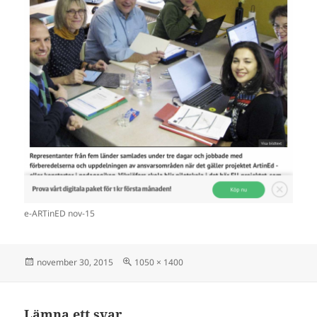
e-ARTinED nov-15
Postat
Full
november 30, 2015
1050 × 1400
storlek
Lämna ett svar