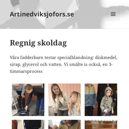
Artinedviksjofors.se
MENY
OCH
WIDGETS
Regnig skoldag
Våra fadderbarn testar specialblandning: diskmedel,
sirap, glycerol och vatten. Vi smälte is också, en 3-
timmarsprocess