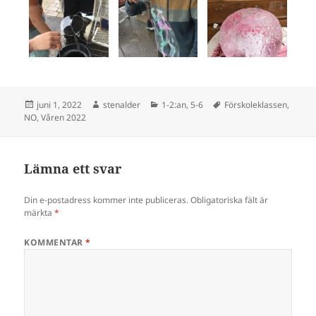
Postat
Författare
Kategorier
Taggar
juni 1, 2022
stenalder
1-2:an
,
5-6
Förskoleklassen
,
NO
,
Våren 2022
Lämna ett svar
Din e-postadress kommer inte publiceras.
Obligatoriska fält är
märkta
*
KOMMENTAR
*