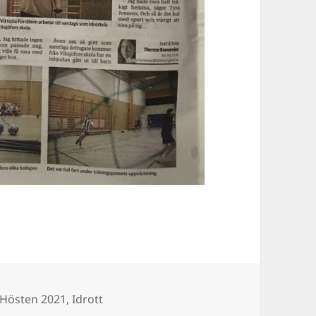
ier
Taggar
Hösten 2021
,
Idrott