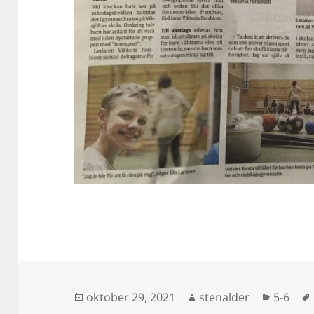
Postat
Författare
Kategor
oktober 29, 2021
stenalder
5-6