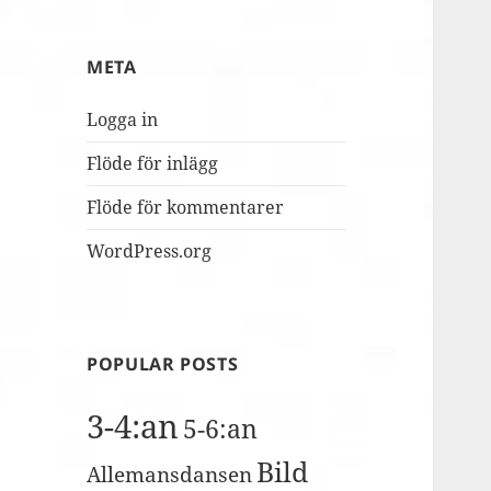
MUSILIB!
skolbacken
Conference
Day
META
2
Logga in
Flöde för inlägg
Flöde för kommentarer
WordPress.org
POPULAR POSTS
3-4:an
5-6:an
Bild
Allemansdansen