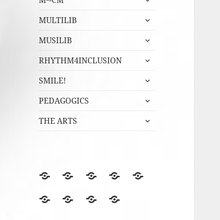
M²-CM
undermeny
expandera
MULTILIB
undermeny
expandera
MUSILIB
undermeny
expandera
RHYTHM4INCLUSION
undermeny
expandera
SMILE!
undermeny
expandera
PEDAGOGICS
undermeny
expandera
THE ARTS
undermeny
BLOGGEN
Film
Finska
Fredagsmys
Fridays
files
Erasmus+NA
med
for
Lördagskul
OVANÅKERS
r4i
Utvärderingsträdet
berömmer
FolkUngar
Future
i
SKOLOR
Final