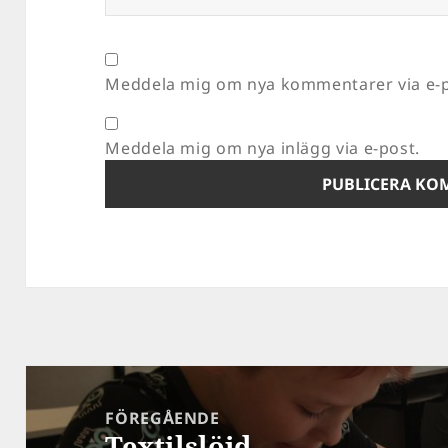
Meddela mig om nya kommentarer via e-p
Meddela mig om nya inlägg via e-post.
Inläggsnavigering
FÖREGÅENDE
Textilslöjd
Föregående