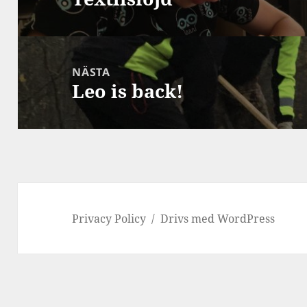
inlägg:
NÄSTA
Leo is back!
Nästa
inlägg:
Privacy Policy
Drivs med WordPress