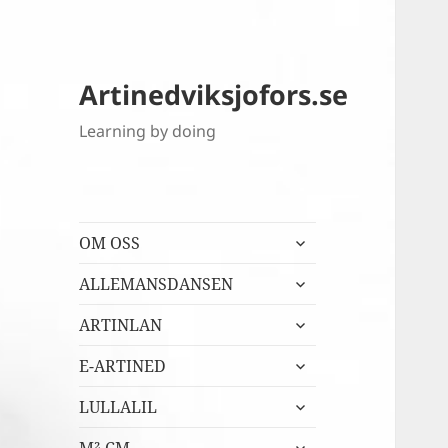
Artinedviksjofors.se
Learning by doing
expandera
OM OSS
undermeny
expandera
ALLEMANSDANSEN
undermeny
expandera
ARTINLAN
undermeny
expandera
E-ARTINED
undermeny
expandera
LULLALIL
undermeny
expandera