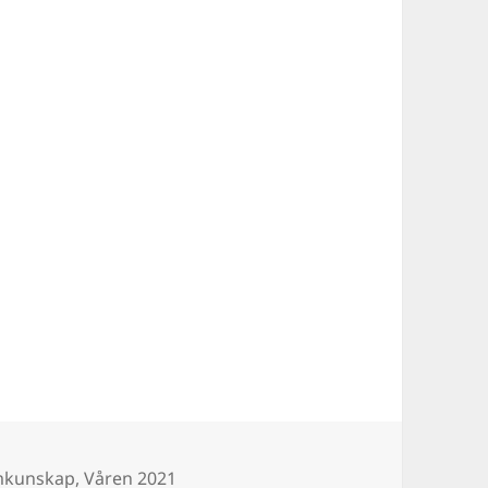
gar
kunskap
,
Våren 2021