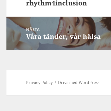
rhythm4inclusion
Föregående
inlägg:
NÄSTA
Våra tänder, vår hälsa
Nästa
inlägg:
Privacy Policy
Drivs med WordPress