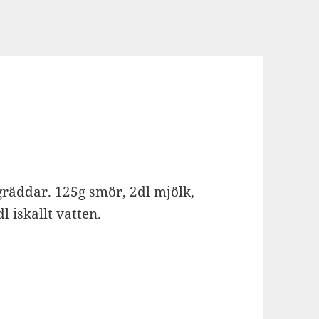
h gräddar. 125g smör, 2dl mjölk,
l iskallt vatten.