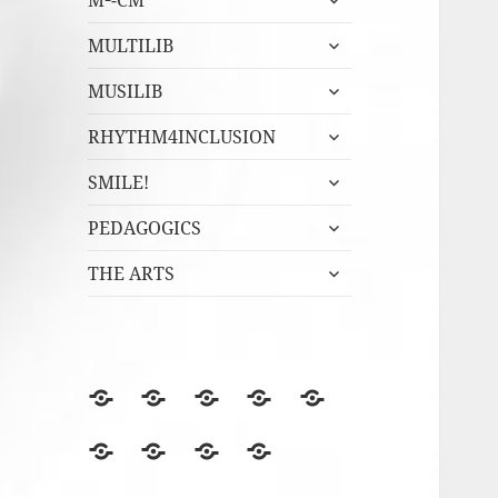
M²-CM
undermeny
expandera
MULTILIB
undermeny
expandera
MUSILIB
undermeny
expandera
RHYTHM4INCLUSION
undermeny
expandera
SMILE!
undermeny
expandera
PEDAGOGICS
undermeny
expandera
THE ARTS
undermeny
BLOGGEN
Film
Finska
Fredagsmys
Fridays
files
Erasmus+NA
med
for
Lördagskul
OVANÅKERS
r4i
Utvärderingsträdet
berömmer
FolkUngar
Future
i
SKOLOR
Final