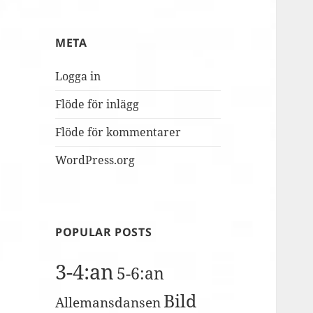
MUSILIB!
skolbacken
Conference
Day
META
2
Logga in
Flöde för inlägg
Flöde för kommentarer
WordPress.org
POPULAR POSTS
3-4:an
5-6:an
Bild
Allemansdansen