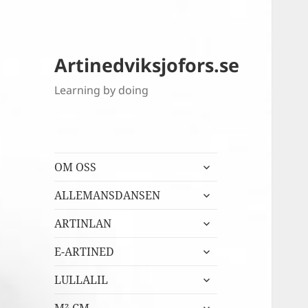
Artinedviksjofors.se
Learning by doing
expandera
OM OSS
undermeny
expandera
ALLEMANSDANSEN
undermeny
expandera
ARTINLAN
undermeny
expandera
E-ARTINED
undermeny
expandera
LULLALIL
undermeny
expandera