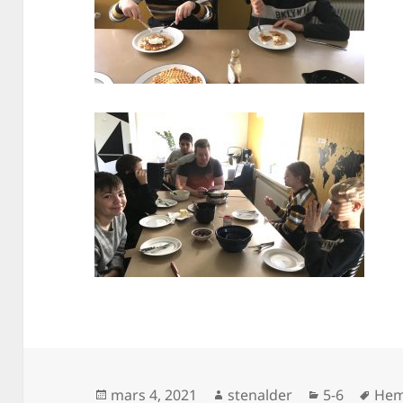
Postat
Författare
Kategorier
Tag
mars 4, 2021
stenalder
5-6
Hem