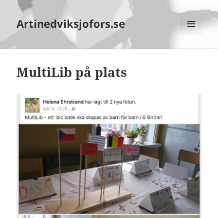
Artinedviksjofors.se
MENY
OCH
WIDGETS
MultiLib på plats