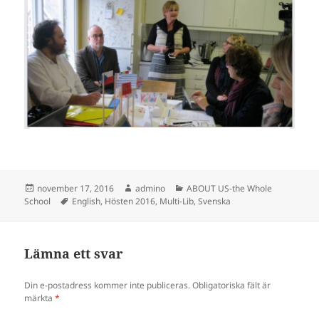
Postat
Författare
Kategorier
november 17, 2016
admino
ABOUT US-the Whole
Taggar
School
English
,
Hösten 2016
,
Multi-Lib
,
Svenska
Lämna ett svar
Din e-postadress kommer inte publiceras.
Obligatoriska fält är
märkta
*