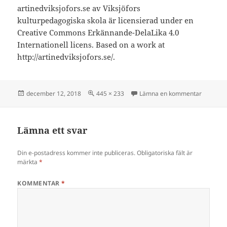
artinedviksjofors.se av Viksjöfors
kulturpedagogiska skola är licensierad under en
Creative Commons Erkännande-DelaLika 4.0
Internationell licens. Based on a work at
http://artinedviksjofors.se/.
Postat
Full
till IO1
december 12, 2018
445 × 233
Lämna en kommentar
storlek
Lämna ett svar
Din e-postadress kommer inte publiceras.
Obligatoriska fält är
märkta
*
KOMMENTAR
*