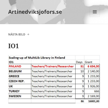
Artinedviksjofors.se
MENY
OCH
WIDGETS
NÄSTA BILD
IO1