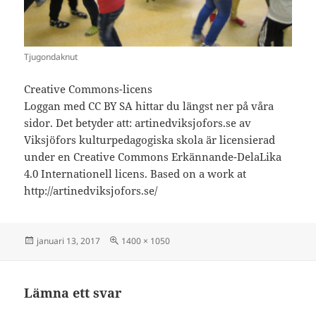
Tjugondaknut
Creative Commons-licens
Loggan med CC BY SA hittar du längst ner på våra
sidor. Det betyder att: artinedviksjofors.se av
Viksjöfors kulturpedagogiska skola är licensierad
under en Creative Commons Erkännande-DelaLika
4.0 Internationell licens. Based on a work at
http://artinedviksjofors.se/
Postat
Full
januari 13, 2017
1400 × 1050
storlek
Lämna ett svar