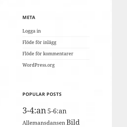
MUSILIB!
skolbacken
Conference
Day
META
2
Logga in
Flöde för inlägg
Flöde för kommentarer
WordPress.org
POPULAR POSTS
3-4:an
5-6:an
Bild
Allemansdansen