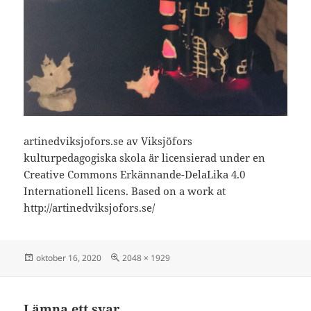
artinedviksjofors.se av Viksjöfors
kulturpedagogiska skola är licensierad under en
Creative Commons Erkännande-DelaLika 4.0
Internationell licens. Based on a work at
http://artinedviksjofors.se/
Postat
Full
oktober 16, 2020
2048 × 1929
storlek
Lämna ett svar