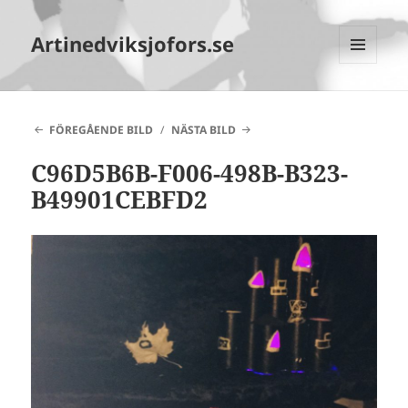
Artinedviksjofors.se
MENY
OCH
WIDGETS
FÖREGÅENDE BILD
NÄSTA BILD
C96D5B6B-F006-498B-B323-
B49901CEBFD2