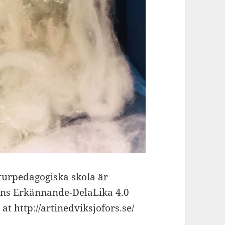
lturpedagogiska skola är
ons Erkännande-DelaLika 4.0
at http://artinedviksjofors.se/