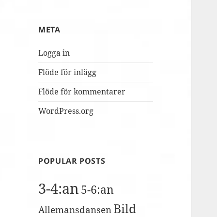
MUSILIB!
skolbacken
Conference
Day
META
2
Logga in
Flöde för inlägg
Flöde för kommentarer
WordPress.org
POPULAR POSTS
3-4:an
5-6:an
Bild
Allemansdansen