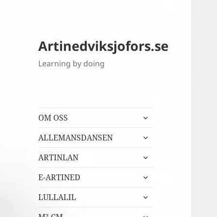
Artinedviksjofors.se
Learning by doing
expandera
OM OSS
undermeny
expandera
ALLEMANSDANSEN
undermeny
expandera
ARTINLAN
undermeny
expandera
E-ARTINED
undermeny
expandera
LULLALIL
undermeny
expandera