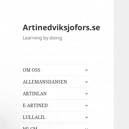
Artinedviksjofors.se
Learning by doing
expandera
OM OSS
undermeny
expandera
ALLEMANSDANSEN
undermeny
expandera
ARTINLAN
undermeny
expandera
E-ARTINED
undermeny
expandera
LULLALIL
undermeny
expandera