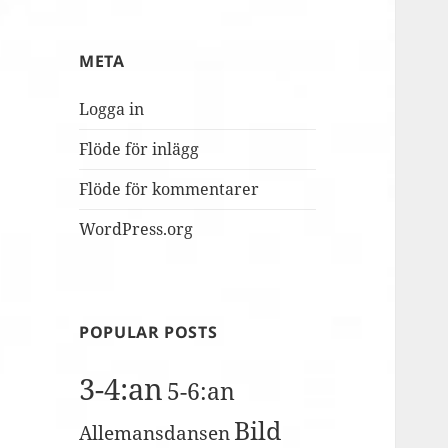
MUSILIB!
skolbacken
Conference
Day
META
2
Logga in
Flöde för inlägg
Flöde för kommentarer
WordPress.org
POPULAR POSTS
3-4:an
5-6:an
Bild
Allemansdansen