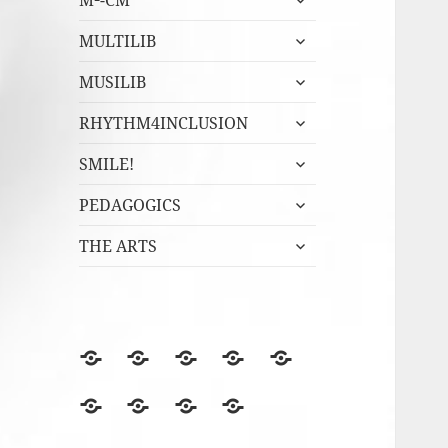
M²-CM
undermeny
expandera
MULTILIB
undermeny
expandera
MUSILIB
undermeny
expandera
RHYTHM4INCLUSION
undermeny
expandera
SMILE!
undermeny
expandera
PEDAGOGICS
undermeny
expandera
THE ARTS
undermeny
BLOGGEN
Film
Finska
Fredagsmys
Fridays
files
Erasmus+NA
med
for
Lördagskul
OVANÅKERS
r4i
Utvärderingsträdet
berömmer
FolkUngar
Future
i
SKOLOR
Final