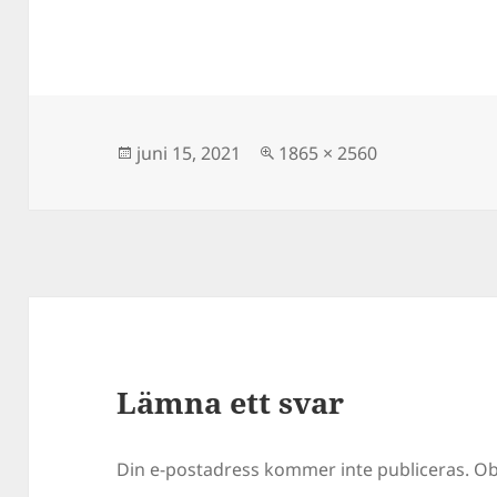
Postat
Full
juni 15, 2021
1865 × 2560
storlek
Lämna ett svar
Din e-postadress kommer inte publiceras.
Ob