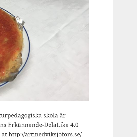
lturpedagogiska skola är
ons Erkännande-DelaLika 4.0
at http://artinedviksjofors.se/