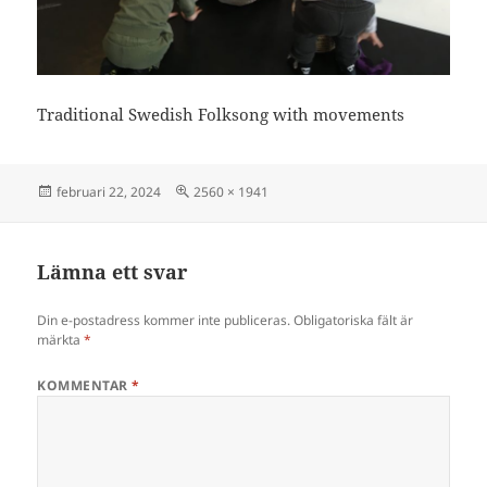
Traditional Swedish Folksong with movements
Postat
Full
februari 22, 2024
2560 × 1941
storlek
Lämna ett svar
Din e-postadress kommer inte publiceras.
Obligatoriska fält är
märkta
*
KOMMENTAR
*