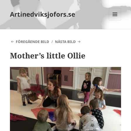
Artinedviksjofors.se
MENY
OCH
WIDGETS
FÖREGÅENDE BILD
NÄSTA BILD
Mother’s little Ollie