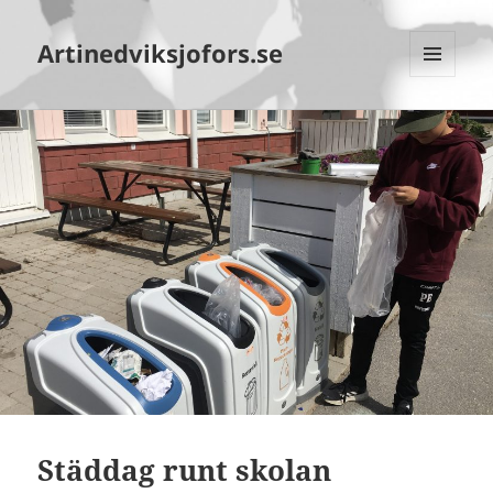
Artinedviksjofors.se
MENY
OCH
WIDGETS
Städdag runt skolan