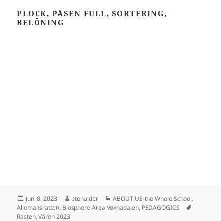
PLOCK, PÅSEN FULL, SORTERING,
BELÖNING
Postat
Författare
Kategorier
juni 8, 2023
stenalder
ABOUT US-the Whole School
,
Taggar
Allemansrätten
,
Biosphere Area Voxnadalen
,
PEDAGOGICS
Rasten
,
Våren 2023