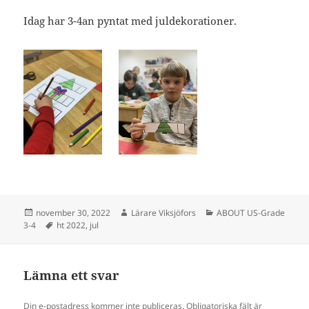
Idag har 3-4an pyntat med juldekorationer.
Postat
Författare
Kategorier
november 30, 2022
Lärare Viksjöfors
ABOUT US-Grade
Taggar
3-4
ht 2022
,
jul
Lämna ett svar
Din e-postadress kommer inte publiceras.
Obligatoriska fält är