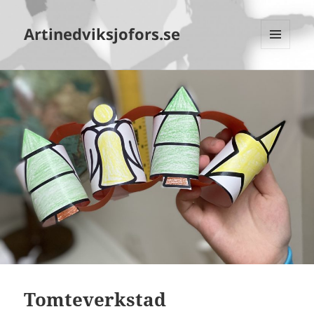
Artinedviksjofors.se
MENY
OCH
WIDGETS
Tomteverkstad