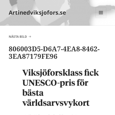
Artinedviksjofors.se
MENY
OCH
WIDGETS
NÄSTA BILD
806003D5-D6A7-4EA8-8462-
3EA87179FE96