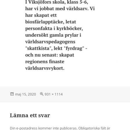
Postat
Full
maj 15, 2020
931 × 1114
storlek
Lämna ett svar
Din e-postadress kommer inte publiceras.
Obligatoriska fält är