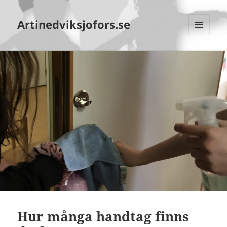
Artinedviksjofors.se
MENY
OCH
WIDGETS
Hur många handtag finns