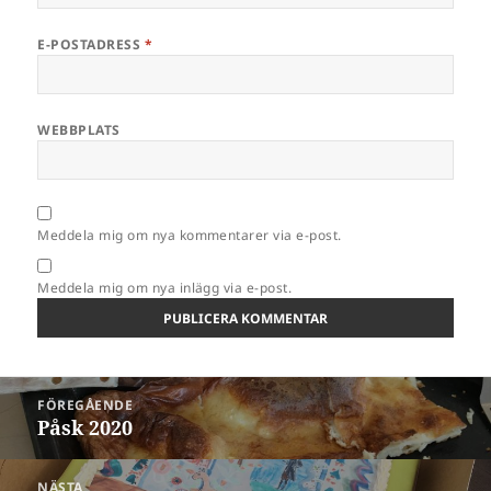
E-POSTADRESS
*
WEBBPLATS
Meddela mig om nya kommentarer via e-post.
Meddela mig om nya inlägg via e-post.
Inläggsnavigering
FÖREGÅENDE
Påsk 2020
Föregående
inlägg:
NÄSTA