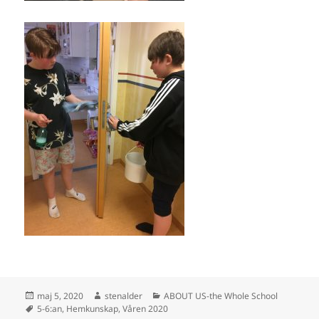
Postat
Författare
Kategorier
maj 5, 2020
stenalder
ABOUT US-the Whole School
Taggar
5-6:an
,
Hemkunskap
,
Våren 2020