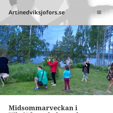
Artinedviksjofors.se
MENY
OCH
WIDGETS
Midsommarveckan i