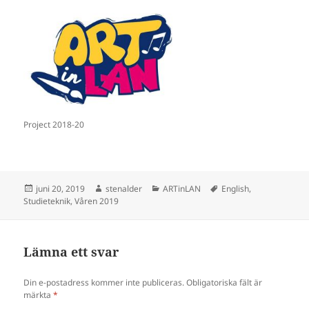
Project 2018-20
Postat
Författare
Kategorier
Taggar
juni 20, 2019
stenalder
ARTinLAN
English
,
Studieteknik
,
Våren 2019
Lämna ett svar
Din e-postadress kommer inte publiceras.
Obligatoriska fält är
märkta
*