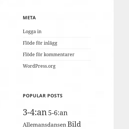
MUSILIB!
skolbacken
Conference
Day
META
2
Logga in
Flöde för inlägg
Flöde för kommentarer
WordPress.org
POPULAR POSTS
3-4:an
5-6:an
Bild
Allemansdansen