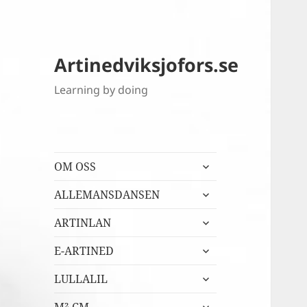
Artinedviksjofors.se
Learning by doing
expandera
OM OSS
undermeny
expandera
ALLEMANSDANSEN
undermeny
expandera
ARTINLAN
undermeny
expandera
E-ARTINED
undermeny
expandera
LULLALIL
undermeny
expandera