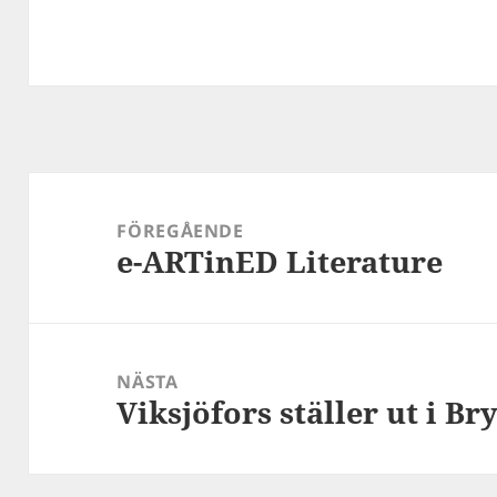
Inläggsnavigering
FÖREGÅENDE
e-ARTinED Literature
Föregående
inlägg:
NÄSTA
Viksjöfors ställer ut i Br
Nästa
inlägg: