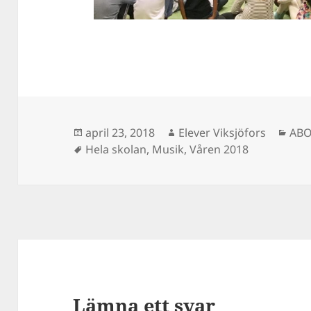
Postat
Författare
Kat
april 23, 2018
Elever Viksjöfors
ABO
Taggar
Hela skolan
,
Musik
,
Våren 2018
Lämna ett svar