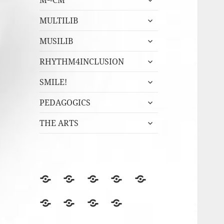
M²-CM
undermeny
expandera
MULTILIB
undermeny
expandera
MUSILIB
undermeny
expandera
RHYTHM4INCLUSION
undermeny
expandera
SMILE!
undermeny
expandera
PEDAGOGICS
undermeny
expandera
THE ARTS
undermeny
BLOGGEN
Film
Finska
Fredagsmys
Fridays
files
Erasmus+NA
med
for
Lördagskul
OVANÅKERS
r4i
Utvärderingsträdet
berömmer
FolkUngar
Future
i
SKOLOR
Final