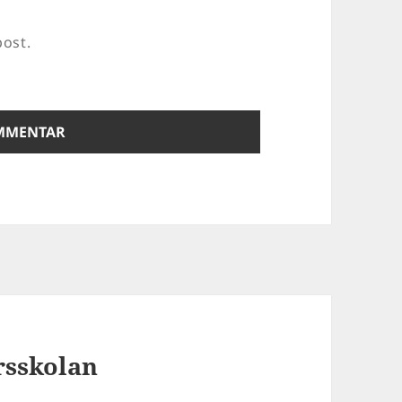
ost.
orsskolan