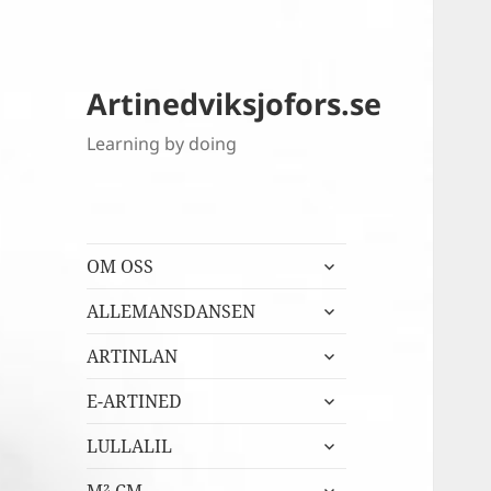
Artinedviksjofors.se
Learning by doing
expandera
OM OSS
undermeny
expandera
ALLEMANSDANSEN
undermeny
expandera
ARTINLAN
undermeny
expandera
E-ARTINED
undermeny
expandera
LULLALIL
undermeny
expandera