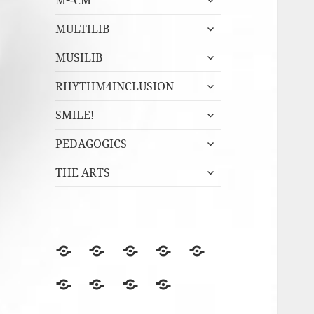
M²-CM
undermeny
expandera
MULTILIB
undermeny
expandera
MUSILIB
undermeny
expandera
RHYTHM4INCLUSION
undermeny
expandera
SMILE!
undermeny
expandera
PEDAGOGICS
undermeny
expandera
THE ARTS
undermeny
BLOGGEN
Film
Finska
Fredagsmys
Fridays
files
Erasmus+NA
med
for
Lördagskul
OVANÅKERS
r4i
Utvärderingsträdet
berömmer
FolkUngar
Future
i
SKOLOR
Final