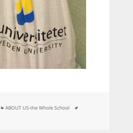
Kategorier
Taggar
ABOUT US-the Whole School