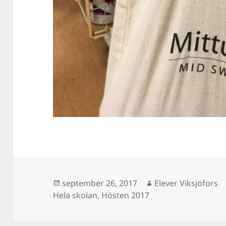
Postat
Författare
september 26, 2017
Elever Viksjöfors
Hela skolan
,
Hösten 2017