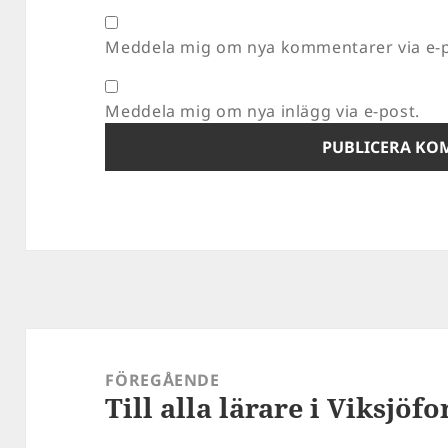
Meddela mig om nya kommentarer via e-p
Meddela mig om nya inlägg via e-post.
Inläggsnavigering
FÖREGÅENDE
Till alla lärare i Viksjöf
Föregående
inlägg: