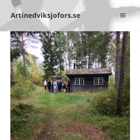
Artinedviksjofors.se
MENY
OCH
WIDGETS