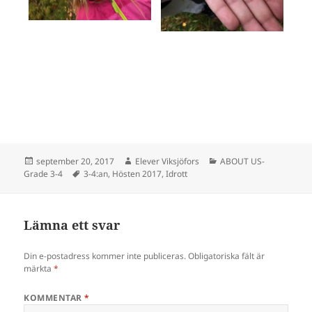
Postat
Författare
Kategorier
september 20, 2017
Elever Viksjöfors
ABOUT US-
Taggar
Grade 3-4
3-4:an
,
Hösten 2017
,
Idrott
Lämna ett svar
Din e-postadress kommer inte publiceras.
Obligatoriska fält är
märkta
*
KOMMENTAR
*