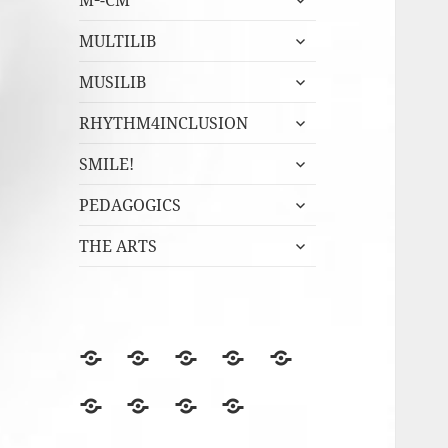
M²-CM
undermeny
expandera
MULTILIB
undermeny
expandera
MUSILIB
undermeny
expandera
RHYTHM4INCLUSION
undermeny
expandera
SMILE!
undermeny
expandera
PEDAGOGICS
undermeny
expandera
THE ARTS
undermeny
BLOGGEN
Film
Finska
Fredagsmys
Fridays
files
Erasmus+NA
med
for
Lördagskul
OVANÅKERS
r4i
Utvärderingsträdet
berömmer
FolkUngar
Future
i
SKOLOR
Final