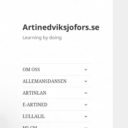
Artinedviksjofors.se
Learning by doing
expandera
OM OSS
undermeny
expandera
ALLEMANSDANSEN
undermeny
expandera
ARTINLAN
undermeny
expandera
E-ARTINED
undermeny
expandera
LULLALIL
undermeny
expandera