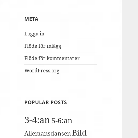
MUSILIB!
skolbacken
Conference
Day
META
2
Logga in
Flöde för inlägg
Flöde för kommentarer
WordPress.org
POPULAR POSTS
3-4:an
5-6:an
Bild
Allemansdansen