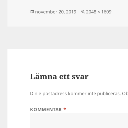
Postat
Full
november 20, 2019
2048 × 1609
storlek
Lämna ett svar
Din e-postadress kommer inte publiceras.
Ob
KOMMENTAR
*